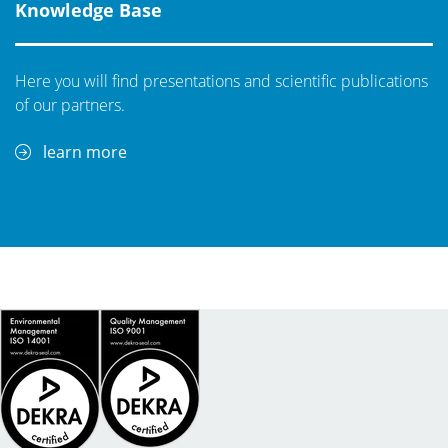
Knowledge Base
Here you will find presentations and scientific publications
of our partners.
learn more